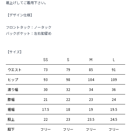
裾上げしてご着用下さい。
【デザイン仕様】
フロントタック：ノータック
バックポケット：左右釦留め
【サイズ】
SS
S
M
L
ウエスト
73
79
85
91
ヒップ
93
98
104
109
渡り幅
30
32
34
36
膝幅
21
22
23
24
裾幅
17.5
18
19
19.5
股上
22
23
23.5
24.5
股下
フリー
フリー
フリー
フリー