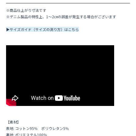
※商品仕上がり寸法です
※デニム製品の特性上、1～2㎝の誤差が発生する場合がございます
▶
サイズガイド（サイズの測り方）はこちら
【素材】
表地: コットン95％ ポリウレタン5％
裏地: ポリエステル100％