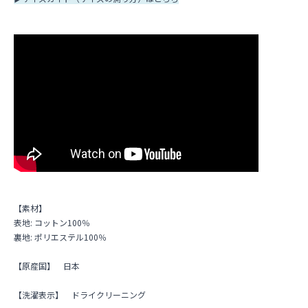
【素材】
表地: コットン100％
裏地: ポリエステル100％
【原産国】
日本
【洗濯表示】
ドライクリーニング