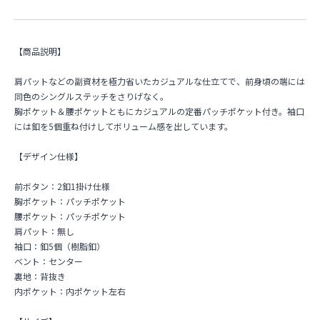
【商品説明】
肩パットなどの副資材を極力省いたカジュアルな仕立てで、前身頃の端には
同色のシングルステッチをさりげなく。
胸ポケット＆腰ポケットともにカジュアルの定番パッチポケット付き。袖口
には釦を5個重ね付けしてボリューム感を出しています。
【デザイン仕様】
前ボタン：2釦1掛け仕様
胸ポケット：パッチポケット
腰ポケット：パッチポケット
肩パット：無し
袖口：釦5個（樹脂釦）
ベント：センター
裏地：背抜き
内ポケット：内ポケット左右