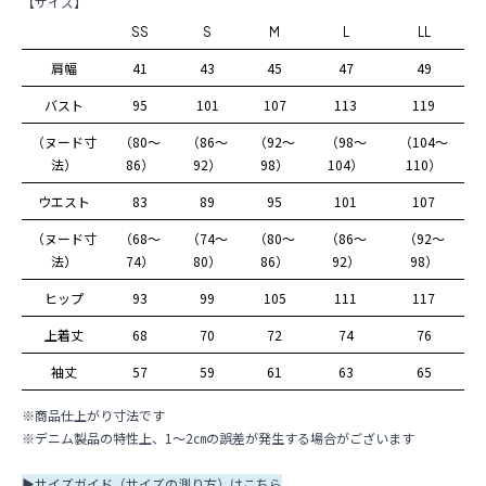
【サイズ】
SS
S
M
L
LL
肩幅
41
43
45
47
49
バスト
95
101
107
113
119
（ヌード寸
（80～
（86～
（92～
（98～
（104～
法）
86）
92）
98）
104）
110）
ウエスト
83
89
95
101
107
（ヌード寸
（68～
（74～
（80～
（86～
（92～
法）
74）
80）
86）
92）
98）
ヒップ
93
99
105
111
117
上着丈
68
70
72
74
76
袖丈
57
59
61
63
65
※商品仕上がり寸法です
※デニム製品の特性上、1～2㎝の誤差が発生する場合がございます
▶
サイズガイド（サイズの測り方）はこちら